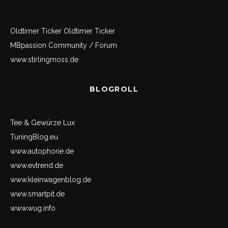
Oldtimer Ticker
Oldtimer Ticker
MBpassion Community / Forum
www.stirlingmoss.de
BLOGROLL
Tee & Gewürze Lux
TuningBlog.eu
www.autophorie.de
www.evtrend.de
www.kleinwagenblog.de
www.smartpit.de
www.wug.info