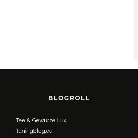
BLOGROLL
Tee & Gewürze Lux
TuningBlog.eu