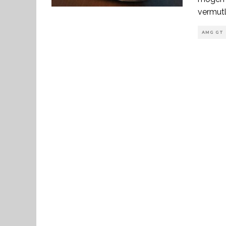
vermutl
AMG GT