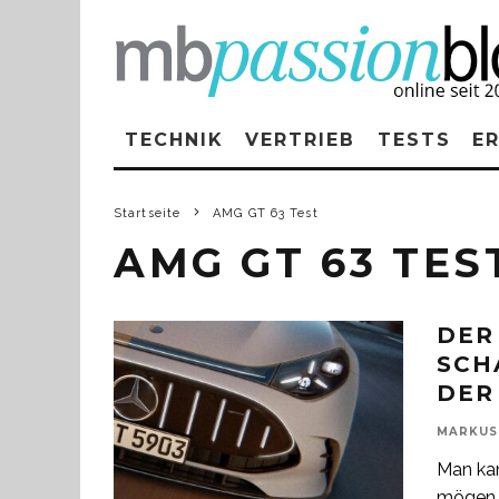
TECHNIK
VERTRIEB
TESTS
E
Startseite
AMG GT 63 Test
AMG GT 63 TES
DER
SCH
DER
MARKUS
Man ka
mögen o