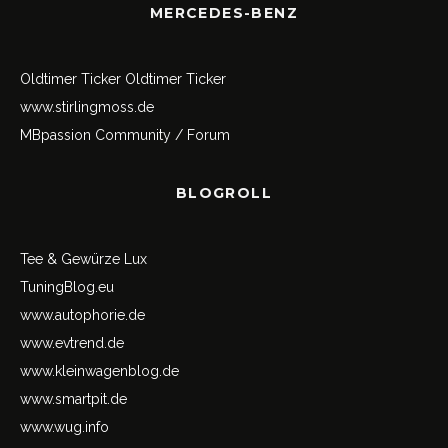
MERCEDES-BENZ
Oldtimer Ticker
Oldtimer Ticker
www.stirlingmoss.de
MBpassion Community / Forum
BLOGROLL
Tee & Gewürze Lux
TuningBlog.eu
www.autophorie.de
www.evtrend.de
www.kleinwagenblog.de
www.smartpit.de
www.wug.info