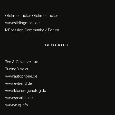
Oldtimer Ticker
Oldtimer Ticker
www.stirlingmoss.de
MBpassion Community / Forum
BLOGROLL
Tee & Gewürze Lux
TuningBlog.eu
www.autophorie.de
www.evtrend.de
www.kleinwagenblog.de
www.smartpit.de
www.wug.info