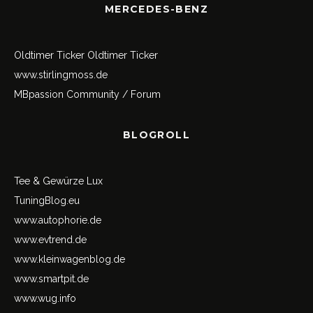
MERCEDES-BENZ
Oldtimer Ticker
Oldtimer Ticker
www.stirlingmoss.de
MBpassion Community / Forum
BLOGROLL
Tee & Gewürze Lux
TuningBlog.eu
www.autophorie.de
www.evtrend.de
www.kleinwagenblog.de
www.smartpit.de
www.wug.info