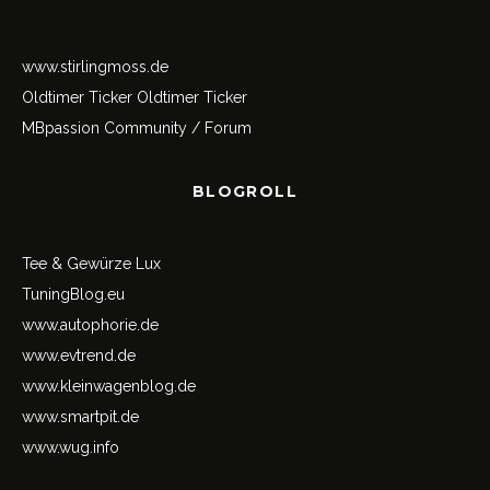
www.stirlingmoss.de
Oldtimer Ticker
Oldtimer Ticker
MBpassion Community / Forum
BLOGROLL
Tee & Gewürze Lux
TuningBlog.eu
www.autophorie.de
www.evtrend.de
www.kleinwagenblog.de
www.smartpit.de
www.wug.info