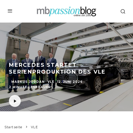
MERCEDES STARTET
SERIENPRODUKTION DES VLE
MARKUS JORDAN
·
VLE
·
12. JUNI 2026
·
2 MINUTE LESEDAUER
Startseite
VLE