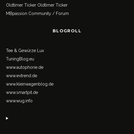
Oldtimer Ticker
Oldtimer Ticker
MBpassion Community / Forum
BLOGROLL
Tee & Gewürze Lux
TuningBlog.eu
www.autophorie.de
www.evtrend.de
www.kleinwagenblog.de
www.smartpit.de
www.wug.info