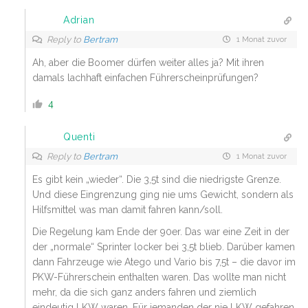
Adrian
Reply to
Bertram
1 Monat zuvor
Ah, aber die Boomer dürfen weiter alles ja? Mit ihren
damals lachhaft einfachen Führerscheinprüfungen?
4
Quenti
Reply to
Bertram
1 Monat zuvor
Es gibt kein „wieder“. Die 3,5t sind die niedrigste Grenze.
Und diese Eingrenzung ging nie ums Gewicht, sondern als
Hilfsmittel was man damit fahren kann/soll.
Die Regelung kam Ende der 90er. Das war eine Zeit in der
der „normale“ Sprinter locker bei 3,5t blieb. Darüber kamen
dann Fahrzeuge wie Atego und Vario bis 7,5t – die davor im
PKW-Führerschein enthalten waren. Das wollte man nicht
mehr, da die sich ganz anders fahren und ziemlich
eindeutig LKW waren. Für jemanden der nie LKW gefahren