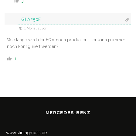
3
GLA250E
1 Monat zuvor
Wie lange wird der EQV noch produziert – er kann ja immer
noch konfiguriert werden?
1
MERCEDES-BENZ
www.stirlingmoss.de