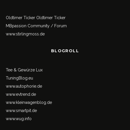
Oldtimer Ticker
Oldtimer Ticker
MBpassion Community / Forum
www.stirlingmoss.de
BLOGROLL
Tee & Gewürze Lux
TuningBlog.eu
www.autophorie.de
www.evtrend.de
www.kleinwagenblog.de
www.smartpit.de
www.wug.info