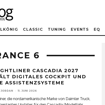
RLKÖNIG
CLASSIC
TUNING
EVENTS
EQ
RANCE 6
IGHTLINER CASCADIA 2027
ÄLT DIGITALES COCKPIT UND
E ASSISTENZSYSTEME
 JORDAN
·
11. JUNI 2026
liner, die nordamerikanische Marke von Daimler Truck,
 geplanten Updates für den Cascadia (Modelljahr