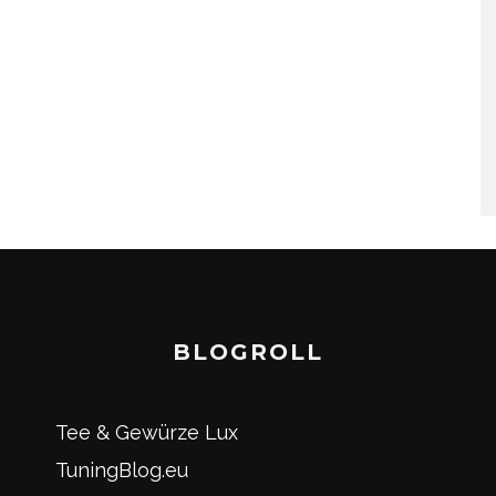
BLOGROLL
Tee & Gewürze Lux
TuningBlog.eu