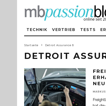
TECHNIK
VERTRIEB
TESTS
E
Startseite
Detroit Assurance 6
DETROIT ASSU
FRE
ERH
NEU
MARKUS
Freight
hat die