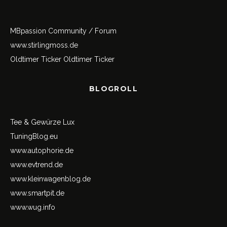
MBpassion Community / Forum
www.stirlingmoss.de
Oldtimer Ticker
Oldtimer Ticker
BLOGROLL
Tee & Gewürze Lux
TuningBlog.eu
www.autophorie.de
www.evtrend.de
www.kleinwagenblog.de
www.smartpit.de
www.wug.info