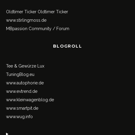
Oldtimer Ticker
Oldtimer Ticker
www.stirlingmoss.de
MBpassion Community / Forum
BLOGROLL
Tee & Gewürze Lux
TuningBlog.eu
www.autophorie.de
www.evtrend.de
www.kleinwagenblog.de
www.smartpit.de
www.wug.info