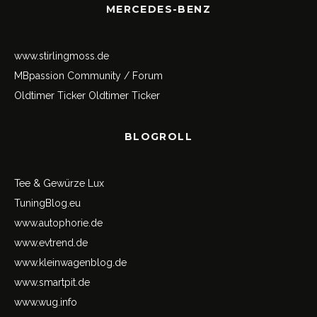
MERCEDES-BENZ
www.stirlingmoss.de
MBpassion Community / Forum
Oldtimer Ticker
Oldtimer Ticker
BLOGROLL
Tee & Gewürze Lux
TuningBlog.eu
www.autophorie.de
www.evtrend.de
www.kleinwagenblog.de
www.smartpit.de
www.wug.info