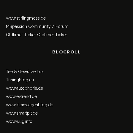
www.stirlingmoss.de
MBpassion Community / Forum
Oldtimer Ticker
Oldtimer Ticker
BLOGROLL
Tee & Gewürze Lux
TuningBlog.eu
www.autophorie.de
www.evtrend.de
www.kleinwagenblog.de
www.smartpit.de
www.wug.info