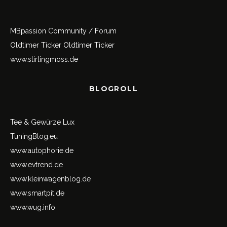
MBpassion Community / Forum
Oldtimer Ticker
Oldtimer Ticker
www.stirlingmoss.de
BLOGROLL
Tee & Gewürze Lux
TuningBlog.eu
www.autophorie.de
www.evtrend.de
www.kleinwagenblog.de
www.smartpit.de
www.wug.info