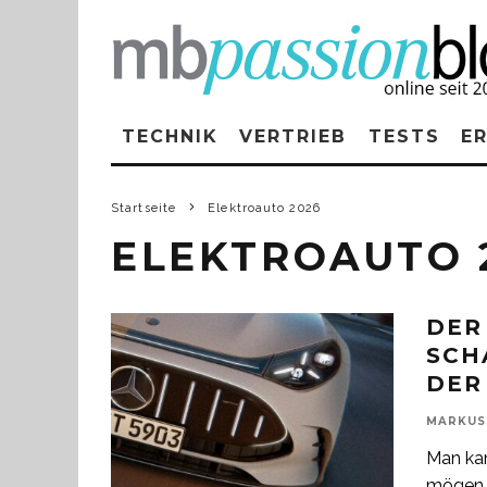
TECHNIK
VERTRIEB
TESTS
E
Startseite
Elektroauto 2026
ELEKTROAUTO 
DER
SCH
DER
MARKUS
Man ka
mögen o