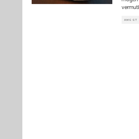
vermutl
AMG GT