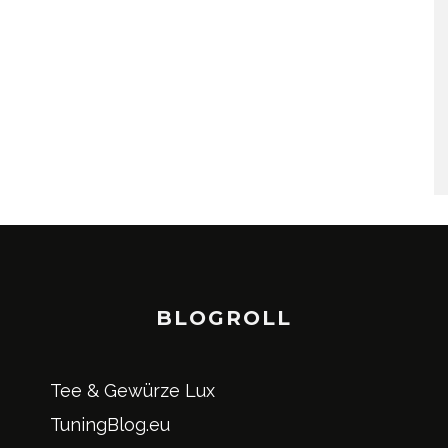
BLOGROLL
Tee & Gewürze Lux
TuningBlog.eu