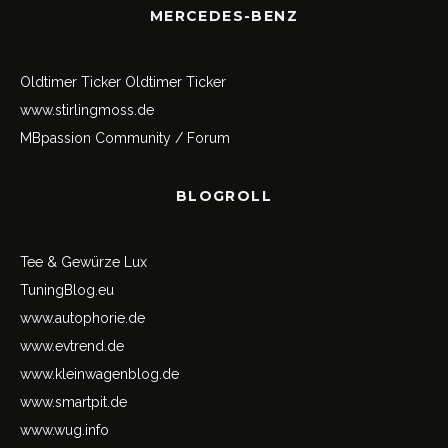
MERCEDES-BENZ
Oldtimer Ticker
Oldtimer Ticker
www.stirlingmoss.de
MBpassion Community / Forum
BLOGROLL
Tee & Gewürze Lux
TuningBlog.eu
www.autophorie.de
www.evtrend.de
www.kleinwagenblog.de
www.smartpit.de
www.wug.info