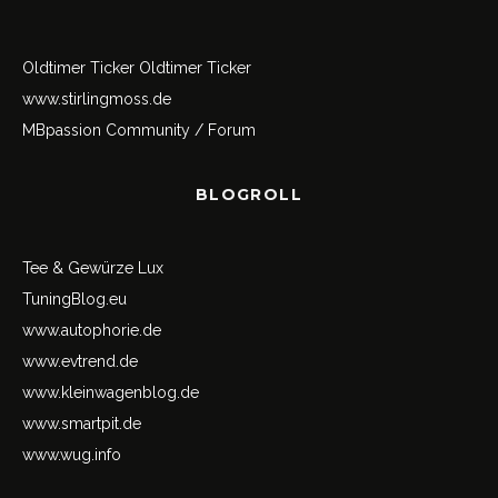
Oldtimer Ticker
Oldtimer Ticker
www.stirlingmoss.de
MBpassion Community / Forum
BLOGROLL
Tee & Gewürze Lux
TuningBlog.eu
www.autophorie.de
www.evtrend.de
www.kleinwagenblog.de
www.smartpit.de
www.wug.info