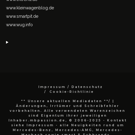
www.kleinwagenblog.de
www.smartpit.de
www.wug.info
Impressum / Datenschutz
Cookie-Richtlinie
** Unsere aktuellen Mediadaten **/
|
Änderungen, Irrtümer und Schreibfehler
vorbehalten. Alle verwendeten Warenzeichen
sind Eigentum ihrer jeweiligen
Inhaber.mbpassion.de, © 2006-2025 - Kontakt
siehe Impressum - alle Neuigkeiten rund um
Mercedes-Benz, Mercedes-AMG, Mercedes-
Maybach sowie smart & Subbrands..