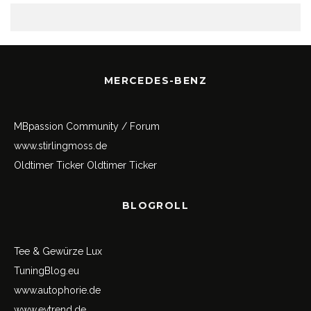
MERCEDES-BENZ
MBpassion Community / Forum
www.stirlingmoss.de
Oldtimer Ticker
Oldtimer Ticker
BLOGROLL
Tee & Gewürze Lux
TuningBlog.eu
www.autophorie.de
www.evtrend.de