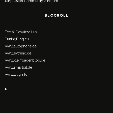
MBpassion Community / Forum
BLOGROLL
Tee & Gewürze Lux
TuningBlog.eu
www.autophorie.de
www.evtrend.de
www.kleinwagenblog.de
www.smartpit.de
www.wug.info