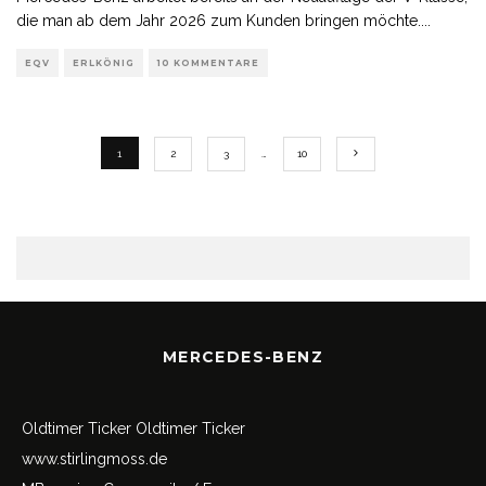
die man ab dem Jahr 2026 zum Kunden bringen möchte.
...
EQV
ERLKÖNIG
10 KOMMENTARE
1
2
3
…
10
MERCEDES-BENZ
Oldtimer Ticker
Oldtimer Ticker
www.stirlingmoss.de