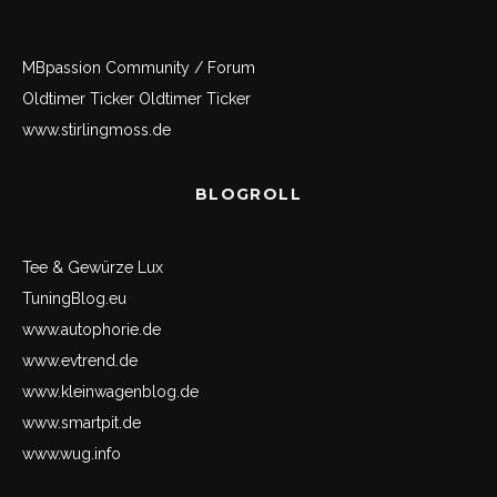
MBpassion Community / Forum
Oldtimer Ticker
Oldtimer Ticker
www.stirlingmoss.de
BLOGROLL
Tee & Gewürze Lux
TuningBlog.eu
www.autophorie.de
www.evtrend.de
www.kleinwagenblog.de
www.smartpit.de
www.wug.info