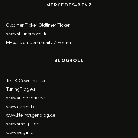
MERCEDES-BENZ
Oldtimer Ticker
Oldtimer Ticker
www.stirlingmoss.de
MBpassion Community / Forum
BLOGROLL
Tee & Gewürze Lux
TuningBlog.eu
www.autophorie.de
www.evtrend.de
www.kleinwagenblog.de
www.smartpit.de
www.wug.info