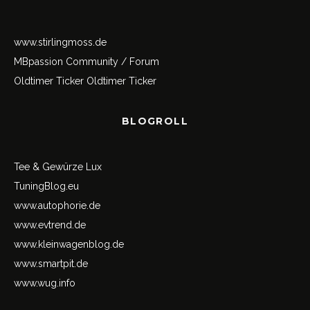
www.stirlingmoss.de
MBpassion Community / Forum
Oldtimer Ticker
Oldtimer Ticker
BLOGROLL
Tee & Gewürze Lux
TuningBlog.eu
www.autophorie.de
www.evtrend.de
www.kleinwagenblog.de
www.smartpit.de
www.wug.info