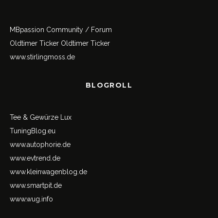
MBpassion Community / Forum
Oldtimer Ticker
Oldtimer Ticker
www.stirlingmoss.de
BLOGROLL
Tee & Gewürze Lux
TuningBlog.eu
www.autophorie.de
www.evtrend.de
www.kleinwagenblog.de
www.smartpit.de
www.wug.info