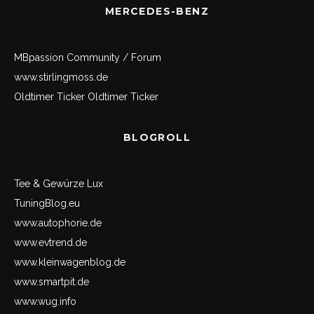
MERCEDES-BENZ
MBpassion Community / Forum
www.stirlingmoss.de
Oldtimer Ticker
Oldtimer Ticker
BLOGROLL
Tee & Gewürze Lux
TuningBlog.eu
www.autophorie.de
www.evtrend.de
www.kleinwagenblog.de
www.smartpit.de
www.wug.info