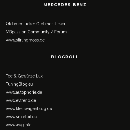
MERCEDES-BENZ
Oldtimer Ticker
Oldtimer Ticker
MBpassion Community / Forum
www.stirlingmoss.de
BLOGROLL
Tee & Gewürze Lux
TuningBlog.eu
www.autophorie.de
www.evtrend.de
www.kleinwagenblog.de
www.smartpit.de
www.wug.info