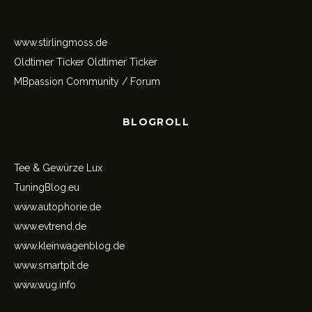
www.stirlingmoss.de
Oldtimer Ticker
Oldtimer Ticker
MBpassion Community / Forum
BLOGROLL
Tee & Gewürze Lux
TuningBlog.eu
www.autophorie.de
www.evtrend.de
www.kleinwagenblog.de
www.smartpit.de
www.wug.info