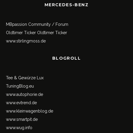
MERCEDES-BENZ
MBpassion Community / Forum
Oldtimer Ticker
Oldtimer Ticker
www.stirlingmoss.de
BLOGROLL
Tee & Gewürze Lux
TuningBlog.eu
www.autophorie.de
www.evtrend.de
www.kleinwagenblog.de
www.smartpit.de
www.wug.info