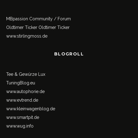
MBpassion Community / Forum
Oldtimer Ticker
Oldtimer Ticker
www.stirlingmoss.de
BLOGROLL
Tee & Gewürze Lux
TuningBlog.eu
www.autophorie.de
www.evtrend.de
www.kleinwagenblog.de
www.smartpit.de
www.wug.info