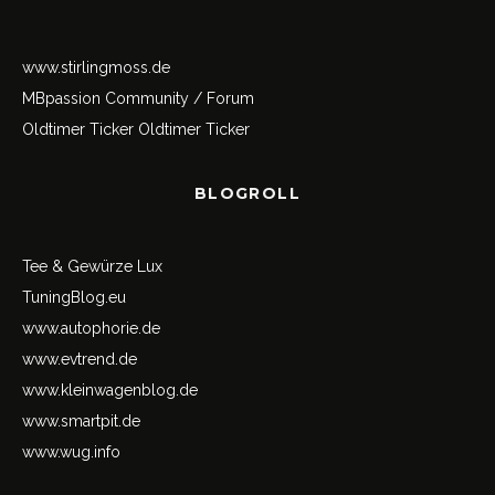
www.stirlingmoss.de
MBpassion Community / Forum
Oldtimer Ticker
Oldtimer Ticker
BLOGROLL
Tee & Gewürze Lux
TuningBlog.eu
www.autophorie.de
www.evtrend.de
www.kleinwagenblog.de
www.smartpit.de
www.wug.info