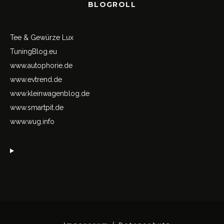
BLOGROLL
Tee & Gewürze Lux
TuningBlog.eu
www.autophorie.de
www.evtrend.de
www.kleinwagenblog.de
www.smartpit.de
www.wug.info