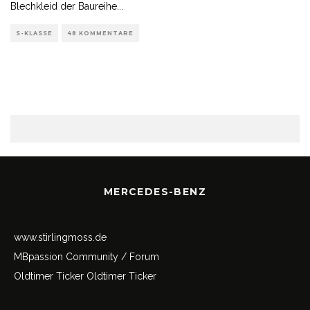
Blechkleid der Baureihe
...
S-KLASSE
48 KOMMENTARE
MERCEDES-BENZ
www.stirlingmoss.de
MBpassion Community / Forum
Oldtimer Ticker
Oldtimer Ticker