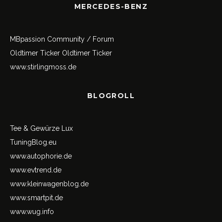
MERCEDES-BENZ
MBpassion Community / Forum
Oldtimer Ticker
Oldtimer Ticker
www.stirlingmoss.de
BLOGROLL
Tee & Gewürze Lux
TuningBlog.eu
www.autophorie.de
www.evtrend.de
www.kleinwagenblog.de
www.smartpit.de
www.wug.info