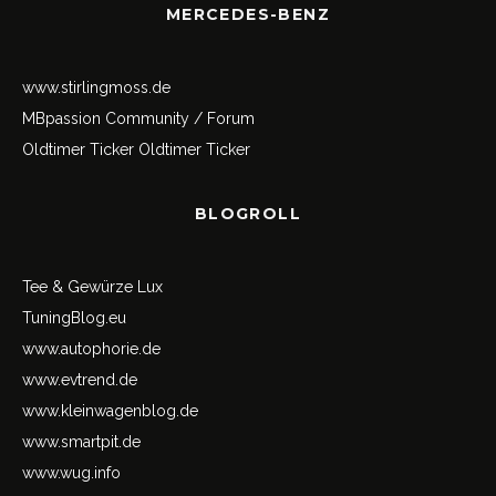
MERCEDES-BENZ
www.stirlingmoss.de
MBpassion Community / Forum
Oldtimer Ticker
Oldtimer Ticker
BLOGROLL
Tee & Gewürze Lux
TuningBlog.eu
www.autophorie.de
www.evtrend.de
www.kleinwagenblog.de
www.smartpit.de
www.wug.info