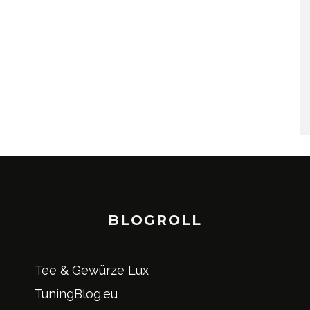
BLOGROLL
Tee & Gewürze Lux
TuningBlog.eu