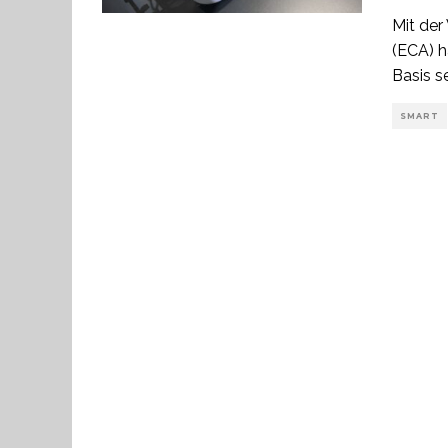
Mit der
(ECA) h
Basis s
SMART