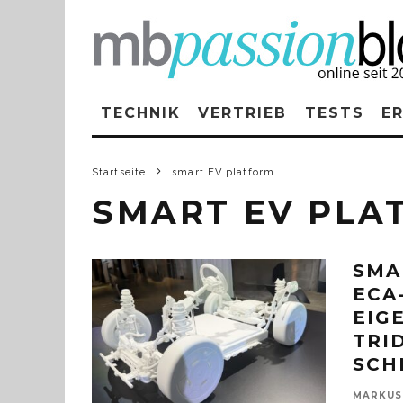
TECHNIK
VERTRIEB
TESTS
E
Startseite
smart EV platform
SMART EV PLA
SMA
ECA
EIG
TRI
SCH
MARKUS