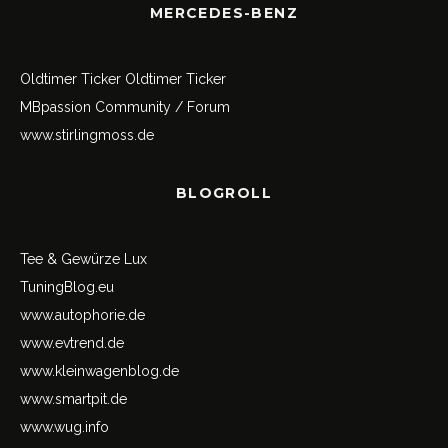
MERCEDES-BENZ
Oldtimer Ticker
Oldtimer Ticker
MBpassion Community / Forum
www.stirlingmoss.de
BLOGROLL
Tee & Gewürze Lux
TuningBlog.eu
www.autophorie.de
www.evtrend.de
www.kleinwagenblog.de
www.smartpit.de
www.wug.info