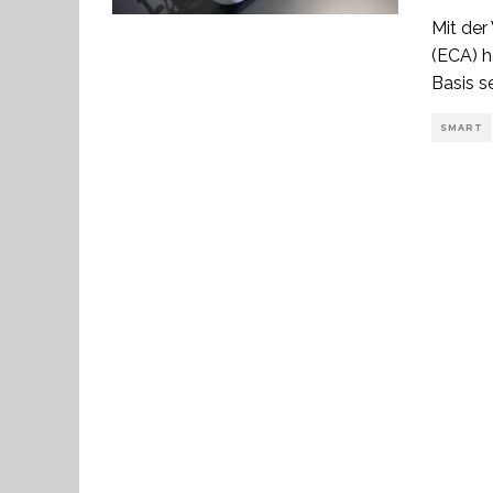
Mit der
(ECA) h
Basis s
SMART