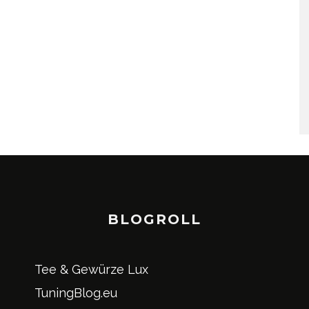
BLOGROLL
Tee & Gewürze Lux
TuningBlog.eu