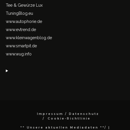
Tee & Gewürze Lux
TuningBlog.eu
www.autophorie.de
www.evtrend.de
www.kleinwagenblog.de
www.smartpit.de
www.wug.info
Impressum / Datenschutz
Cookie-Richtlinie
** Unsere aktuellen Mediadaten **/
|