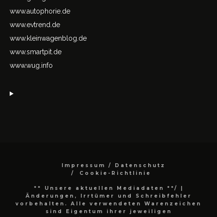
www.autophorie.de
www.evtrend.de
www.kleinwagenblog.de
www.smartpit.de
www.wug.info
Impressum / Datenschutz
Cookie-Richtlinie
** Unsere aktuellen Mediadaten **/
|
Änderungen, Irrtümer und Schreibfehler
vorbehalten. Alle verwendeten Warenzeichen
sind Eigentum ihrer jeweiligen