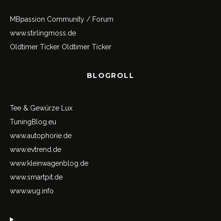
MBpassion Community / Forum
www.stirlingmoss.de
Oldtimer Ticker
Oldtimer Ticker
BLOGROLL
Tee & Gewürze Lux
TuningBlog.eu
www.autophorie.de
www.evtrend.de
www.kleinwagenblog.de
www.smartpit.de
www.wug.info