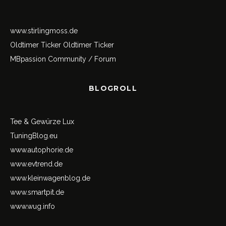
www.stirlingmoss.de
Oldtimer Ticker
Oldtimer Ticker
MBpassion Community / Forum
BLOGROLL
Tee & Gewürze Lux
TuningBlog.eu
www.autophorie.de
www.evtrend.de
www.kleinwagenblog.de
www.smartpit.de
www.wug.info