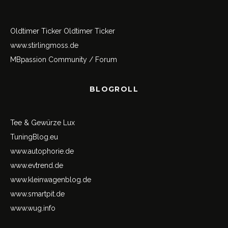
Oldtimer Ticker
Oldtimer Ticker
www.stirlingmoss.de
MBpassion Community / Forum
BLOGROLL
Tee & Gewürze Lux
TuningBlog.eu
www.autophorie.de
www.evtrend.de
www.kleinwagenblog.de
www.smartpit.de
www.wug.info