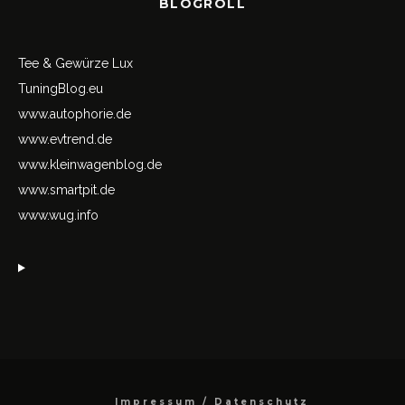
BLOGROLL
Tee & Gewürze Lux
TuningBlog.eu
www.autophorie.de
www.evtrend.de
www.kleinwagenblog.de
www.smartpit.de
www.wug.info
Impressum / Datenschutz