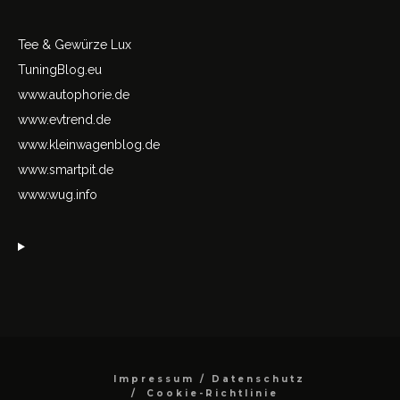
Tee & Gewürze Lux
TuningBlog.eu
www.autophorie.de
www.evtrend.de
www.kleinwagenblog.de
www.smartpit.de
www.wug.info
Impressum / Datenschutz
Cookie-Richtlinie