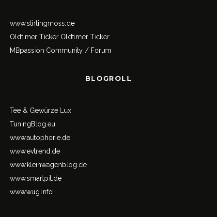
www.stirlingmoss.de
Oldtimer Ticker
Oldtimer Ticker
MBpassion Community / Forum
BLOGROLL
Tee & Gewürze Lux
TuningBlog.eu
www.autophorie.de
www.evtrend.de
www.kleinwagenblog.de
www.smartpit.de
www.wug.info