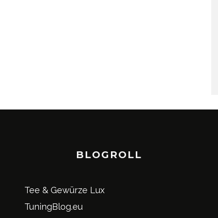
BLOGROLL
Tee & Gewürze Lux
TuningBlog.eu