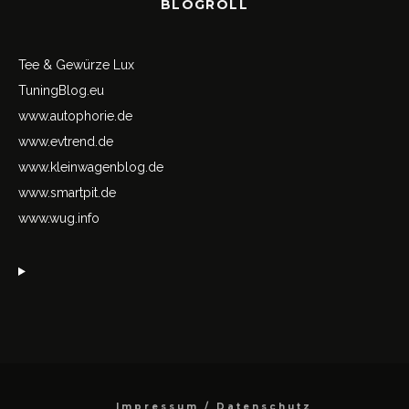
BLOGROLL
Tee & Gewürze Lux
TuningBlog.eu
www.autophorie.de
www.evtrend.de
www.kleinwagenblog.de
www.smartpit.de
www.wug.info
Impressum / Datenschutz