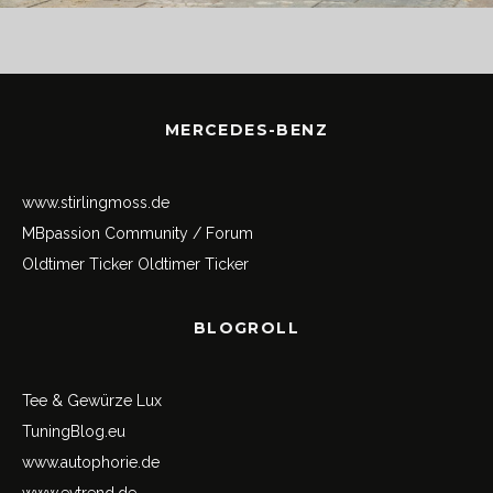
MERCEDES-BENZ
www.stirlingmoss.de
MBpassion Community / Forum
Oldtimer Ticker
Oldtimer Ticker
BLOGROLL
Tee & Gewürze Lux
TuningBlog.eu
www.autophorie.de
www.evtrend.de