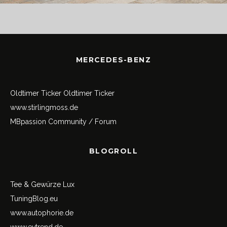
MERCEDES-BENZ
Oldtimer Ticker
Oldtimer Ticker
www.stirlingmoss.de
MBpassion Community / Forum
BLOGROLL
Tee & Gewürze Lux
TuningBlog.eu
www.autophorie.de
www.evtrend.de