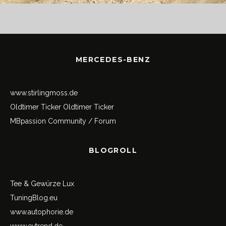
MERCEDES-BENZ
www.stirlingmoss.de
Oldtimer Ticker
Oldtimer Ticker
MBpassion Community / Forum
BLOGROLL
Tee & Gewürze Lux
TuningBlog.eu
www.autophorie.de
www.evtrend.de