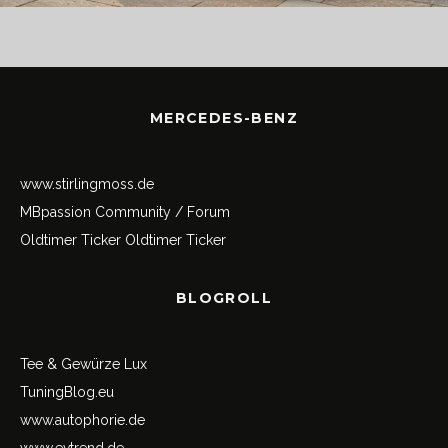
MERCEDES-BENZ
www.stirlingmoss.de
MBpassion Community / Forum
Oldtimer Ticker
Oldtimer Ticker
BLOGROLL
Tee & Gewürze Lux
TuningBlog.eu
www.autophorie.de
www.evtrend.de