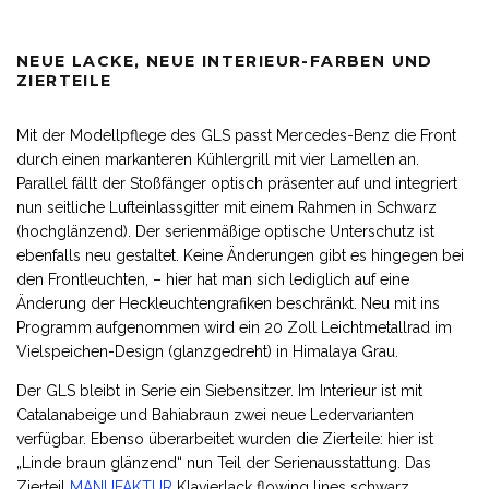
NEUE LACKE, NEUE INTERIEUR-FARBEN UND
ZIERTEILE
Mit der Modellpflege des GLS passt Mercedes-Benz die Front
durch einen markanteren Kühlergrill mit vier Lamellen an.
Parallel fällt der Stoßfänger optisch präsenter auf und integriert
nun seitliche Lufteinlassgitter mit einem Rahmen in Schwarz
(hochglänzend). Der serienmäßige optische Unterschutz ist
ebenfalls neu gestaltet. Keine Änderungen gibt es hingegen bei
den Frontleuchten, – hier hat man sich lediglich auf eine
Änderung der Heckleuchtengrafiken beschränkt. Neu mit ins
Programm aufgenommen wird ein 20 Zoll Leichtmetallrad im
Vielspeichen-Design (glanzgedreht) in Himalaya Grau.
Der GLS bleibt in Serie ein Siebensitzer. Im Interieur ist mit
Catalanabeige und Bahiabraun zwei neue Ledervarianten
verfügbar. Ebenso überarbeitet wurden die Zierteile: hier ist
„Linde braun glänzend“ nun Teil der Serienausstattung. Das
Zierteil
MANUFAKTUR
Klavierlack flowing lines schwarz