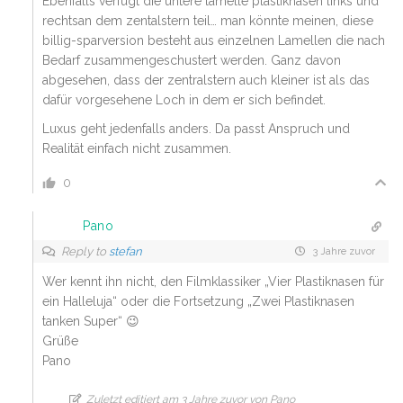
Ebenfalls verfügt die untere lamelle plastiknasen links und
rechtsan dem zentalstern teil… man könnte meinen, diese
billig-sparversion besteht aus einzelnen Lamellen die nach
Bedarf zusammengeschustert werden. Ganz davon
abgesehen, dass der zentralstern auch kleiner ist als das
dafür vorgesehene Loch in dem er sich befindet.
Luxus geht jedenfalls anders. Da passt Anspruch und
Realität einfach nicht zusammen.
0
Pano
Reply to
stefan
3 Jahre zuvor
Wer kennt ihn nicht, den Filmklassiker „Vier Plastiknasen für
ein Halleluja“ oder die Fortsetzung „Zwei Plastiknasen
tanken Super“ 😉
Grüße
Pano
Zuletzt editiert am 3 Jahre zuvor von Pano