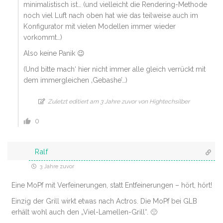
minimalistisch ist… (und vielleicht die Rendering-Methode
noch viel Luft nach oben hat wie das teilweise auch im
Konfigurator mit vielen Modellen immer wieder
vorkommt…)
Also keine Panik 😉
(Und bitte mach‘ hier nicht immer alle gleich verrückt mit
dem immergleichen ‚Gebashe’…)
Zuletzt editiert am 3 Jahre zuvor von Hightechsilber
0
Ralf
3 Jahre zuvor
Eine MoPf mit Verfeinerungen, statt Entfeinerungen – hört, hört!
Einzig der Grill wirkt etwas nach Actros. Die MoPf bei GLB
erhält wohl auch den „Viel-Lamellen-Grill“. 🙁