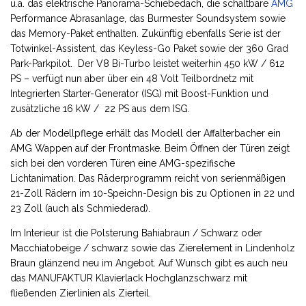
u.a. das elektrische Panorama-Schiebedach, die schaltbare
AMG
Performance Abrasanlage, das Burmester Soundsystem sowie
das Memory-Paket enthalten. Zukünftig ebenfalls Serie ist der
Totwinkel-Assistent, das Keyless-Go Paket sowie der 360 Grad
Park-Parkpilot. Der V8 Bi-Turbo leistet weiterhin 450 kW / 612
PS – verfügt nun aber über ein 48 Volt Teilbordnetz mit
Integrierten Starter-Generator (ISG) mit Boost-Funktion und
zusätzliche 16 kW / 22 PS aus dem ISG.
Ab der Modellpflege erhält das Modell der Affalterbacher ein
AMG Wappen auf der Frontmaske. Beim Öffnen der Türen zeigt
sich bei den vorderen Türen eine AMG-spezifische
Lichtanimation. Das Räderprogramm reicht von serienmäßigen
21-Zoll Rädern im 10-Speichn-Design bis zu Optionen in 22 und
23 Zoll (auch als Schmiederad).
Im Interieur ist die Polsterung Bahiabraun / Schwarz oder
Macchiatobeige / schwarz sowie das Zierelement in Lindenholz
Braun glänzend neu im Angebot. Auf Wunsch gibt es auch neu
das MANUFAKTUR Klavierlack Hochglanzschwarz mit
fließenden Zierlinien als Zierteil.